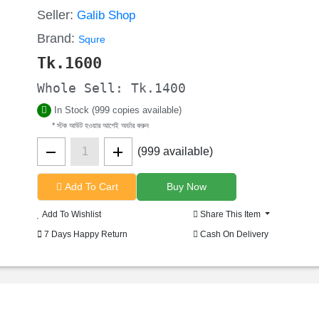
Seller:
Galib Shop
Brand:
Squre
Tk.
1600
Whole Sell: Tk.1400
In Stock (999 copies available)
* স্টক আউট হওয়ার আগেই অর্ডার করুন
(999 available)
Add To Cart
Add To Wishlist
Share This Item
7 Days Happy Return
Cash On Delivery