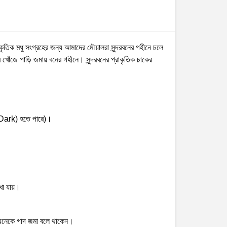
িক মধু সংগ্রহের জন্য আমাদের মৌয়ালরা সুন্দরবনের গহীনে চলে
খোঁজে পাড়ি জমায় বনের গহীনে। সুন্দরবনের প্রাকৃতিক চাকের
ো (Dark) হতে পারে)।
েখা যায়।
কে অনেকে গাদ জমা বলে থাকেন।