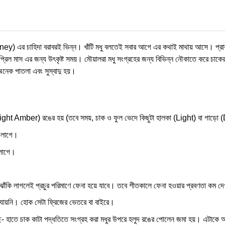
) এর চাহিদা বরাবরই ভিন্ন। খাঁটি মধু বলতেই সবার আগে এর কথাই মাথায় আসে। প্রাকৃত
্রিল মাস এর জন্য উৎকৃষ্ট সময়। মৌয়ালরা মধু সংগ্রহের জন্য বিভিন্ন নৌকাতে করে চাকের 
 অনেক পাতলা এবং সুস্বাদু হয়।
ের (Light Amber) রঙের হয় (তবে সময়, চাক ও ফুল ভেদে কিছুটা হালকা (Light) বা গাড়
টি লাগে।
 লাগে।
একটু ঝাঁকি লাগলেই প্রচুর পরিমাণে ফেনা হয়ে যাবে। তবে শীতকালে ফেনা হওয়ার প্রবণতা কম দ
া যায়নি। হোক সেটা ফ্রিজের ভেতরে বা বাইরে।
 হচ্ছে- হাতে চাক কাটা পদ্ধতিতে সংগ্রহ করা মধুর উপরে হলুদ রঙের পোলেন জমা হয়। এটা