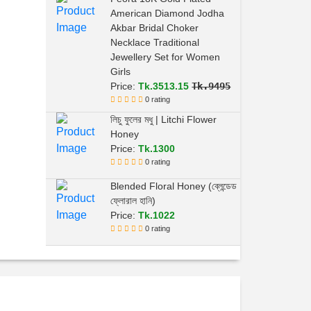
American Diamond Jodha
Akbar Bridal Choker
Necklace Traditional
Jewellery Set for Women
Girls
Price:
Tk.3513.15
Tk.9495
0 rating
লিচু ফুলের মধু | Litchi Flower
Honey
Price:
Tk.1300
0 rating
Blended Floral Honey (ব্লেন্ডেড
ফ্লোরাল হানি)
Price:
Tk.1022
0 rating