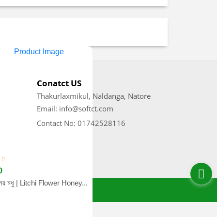
Conatct US
Thakurlaxmikul, Naldanga, Natore
Email: info@softct.com
Contact No: 01742528116
0
lower Honey...
ুলের মধু | Litchi Flower Honey...