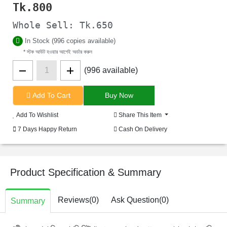
Tk.
800
Whole Sell: Tk.650
In Stock (996 copies available)
* স্টক আউট হওয়ার আগেই অর্ডার করুন
(996 available)
Add To Cart
Add To Wishlist
Share This Item
7 Days Happy Return
Cash On Delivery
Product Specification & Summary
Reviews(0)
Ask Question(0)
Summary