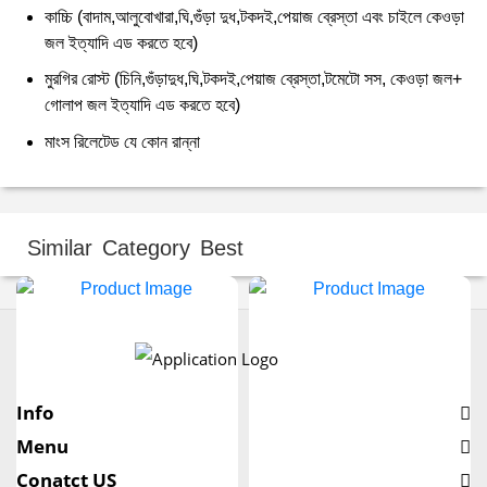
কাচ্চি (বাদাম,আলুবোখারা,ঘি,গুঁড়া দুধ,টকদই,পেয়াজ ব্রেস্তা এবং চাইলে কেওড়া
জল ইত্যাদি এড করতে হবে)
মুরগির রোস্ট (চিনি,গুঁড়াদুধ,ঘি,টকদই,পেয়াজ ব্রেস্তা,টমেটো সস, কেওড়া জল+
গোলাপ জল ইত্যাদি এড করতে হবে)
মাংস রিলেটেড যে কোন রান্না
Similar Category Best
Info
Menu
Conatct US