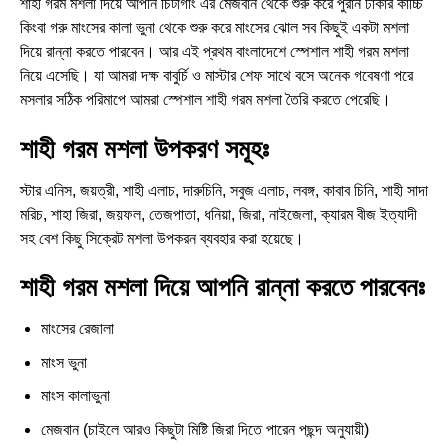
শাহী গরম মশলা দিয়ে আপনি চিটাগাং এর মেজবান থেকে শুরু করে পুরান ঢাকার কাচ্চি
কিংবা গরু মাংসের কালা ভুনা থেকে শুরু করে মাংসের ঝোল সব কিছুই একটা মশলা
দিয়ে রান্না করতে পারবেন। আর এই প্রথম বাংলাদেশে স্পেশাল শাহী গরম মশলা
নিয়ে এসেছি। যা আমরা দক্ষ বাবুর্চি ও মাস্টার শেফ সাথে বসে অনেক গবেষণা পরে
মসলার সঠিক পরিমাপে আমরা স্পেশাল শাহী গরম মশলা তৈরি করতে পেরেছি।
শাহী গরম মশলা উপকরণ সমূহঃ
স্টার এনিস, জয়ত্রী, শাহী এলাচ, দারুচিনি, সবুজ এলাচ, লবঙ্গ, কাবাব চিনি, শাহী সাদা
মরিচ, শাহা জিরা, জয়ফল, তেজপাতা, ধনিয়া, জিরা, নাইজেলা, ক্যারম বীজ ইত্যাদী
সহ বেশ কিছু সিক্রেট মশলা উপকরন ব্যবহার করা হয়েছে।
শাহী গরম মশলা
দিয়ে আপনি রান্না করতে পারবেনঃ
মাংসের রেজালা
মাংস ভুনা
মাংস কালাভুনা
মেজবান (চাইলে আরও কিছুটা মিষ্টি জিরা দিতে পারেন পছন্দ অনুযায়ী)